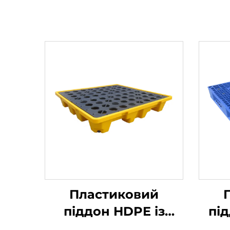
Пластиковий
піддон HDPE із
пі
захистом від витоку