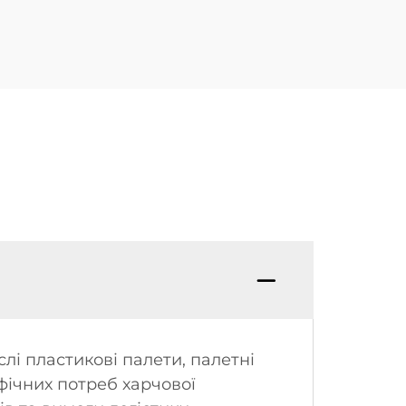
лі пластикові палети, палетні
фічних потреб харчової