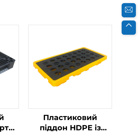
й
Пластиковий
рту
піддон HDPE із
захистом від витоку