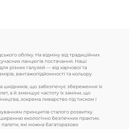
типу
1290 * 690 мм,
м,
призначений для
зберігання хімічних
11,
бочок, вміщує 4
ться
бочки по 200 л.
у
ського обліку. На відміну від традиційних
 сучасних ланцюгів постачання. Наші
 для
ля різних галузей — від харчової та
, на
мірів, вантажопідйомності та кольору
як
 та шкідників, що забезпечує збереження їх
а.
лет, а й зменшує частоту їх заміни, що
бництва, зокрема ливарство під тиском і
ахуванням принципів сталого розвитку.
оширенню екологічно безпечних практик.
палети, які можна багаторазово