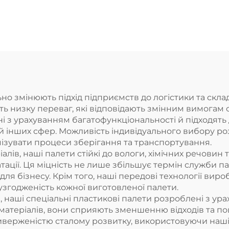
опейського типу
європейського 
100 * 1100 мм,
1100 * 1100 м
сітчаста
сітчаста
нструкція 1111,
конструкція 11
ористовується
використовує
на заводах, у
на заводах, 
но змінюють підхід підприємств до логістики та склад
ють низку переваг, які відповідають змінним вимогам
ермаркетах для
супермаркетах
і з урахуванням багатофункціональності й підходять д
белювання, на
штабелювання
 інших сфер. Можливість індивідуального вибору роз
зувати процеси зберігання та транспортування.
телажах та як
стелажах та 
алів, наші палети стійкі до вологи, хімічних речовин
лоска основа.
плоска основ
атації. Ця міцність не лише збільшує термін служби па
я бізнесу. Крім того, наші передові технології виро
 узгодженість кожної виготовленої палети.
, наші спеціальні пластикові палети розроблені з ур
атеріалів, вони сприяють зменшенню відходів та п
ерженістю сталому розвитку, використовуючи наші 