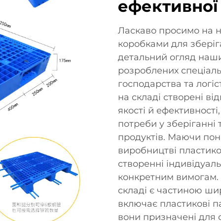
ефективної
Ласкаво просимо на н
коробками для зберіга
детальний огляд наши
розроблених спеціаль
господарства та логіс
на складі створені ві
якості й ефективності
потреби у зберіганні
продуктів. Маючи пона
виробництві пластико
створенні індивідуал
конкретним вимогам. 
складі є частиною ши
включає пластикові п
вони призначені для 