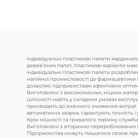
1320 * 1300 мм,
євр
призначений для
1
зберігання хімічних
бочок, вміщує 4
ко
бочки по 200 л.
вик
Індивідуальні пластикові палети кардиналь
дерев’яних палет, пластикові варіанти ма
суп
індивідуальні пластикові палети розроблен
шта
напійної промисловості до фармацевтики й
дозволяє підприємствам ефективно оптимі
с
Виготовлені з високоякісних, міцних матері
п
цілісності навіть у складних умовах експлу
призводить до значного зниження витрат дл
автоматична зварка, гарантують точність і
Крім міцності та тривалого терміну служби
Виготовлені з вторинно перероблюваних м
Підприємства можуть пишатися своєю прив