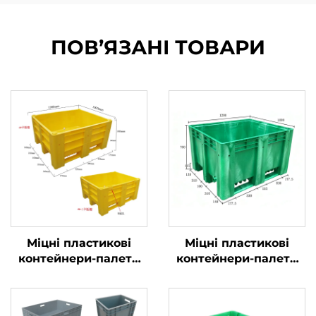
ПОВ’ЯЗАНІ ТОВАРИ
Міцні пластикові
Міцні пластикові
контейнери-палети
контейнери-палети
для ефективної
для ефективної
логістики та
логістики та
зберігання.
зберігання.