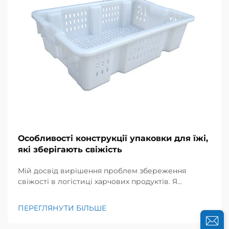
Особливості конструкції упаковки для їжі,
які зберігають свіжість
Мій досвід вирішення проблем збереження
свіжості в логістиці харчових продуктів. Я
працював із постачальниками харчових продуктів
та кейтеринговими компаніями протягом
ПЕРЕГЛЯНУТИ БІЛЬШЕ
багатьох років і добре усвідомлюю, наскільки
важливою є свіжість для їхнього успіху. Кілька