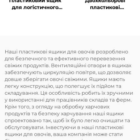
Пластиковий ящик
Двохкольорові
для логістичного
пластикові
зберігання та обігу
контейнери
підвищують
розпізнавання та
покращують
ефективність роботи.
Наші пластикові ящики для овочів розроблено
для безпечного та ефективного перевезення
свіжих продуктів. Вентиляційні отвори в ящиках
забезпечують циркуляцію повітря, що дозволяє
довше зберігати овочі свіжими. Ящики мають
легку конструкцію, що полегшує їх підйом та
складування. Ця особливість робить їх зручними
у використанні для працівників складів та ферм.
Крім того, з огляду на обробку харчових
продуктів та безпеку харчування наші ящики
спроектовано так, щоб їх було легко очищати та
обслуговувати. Інвестуючи в наші пластикові
ящики для овочів, ваша компанія може стати