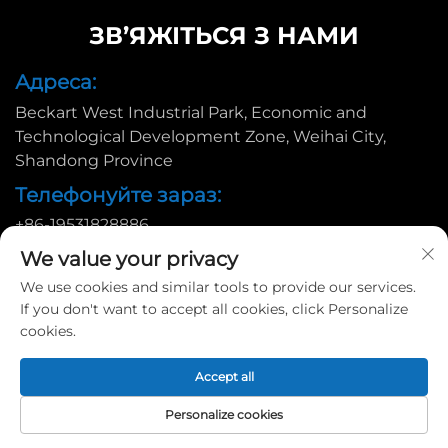
ЗВ’ЯЖІТЬСЯ З НАМИ
Адреса:
Beckart West Industrial Park, Economic and
Technological Development Zone, Weihai City,
Shandong Province
Телефонуйте зараз:
+86-19531828886
Ел. пошта:
We value your privacy
We use cookies and similar tools to provide our services.
[email protected]
If you don't want to accept all cookies, click Personalize
cookies.
Авторське право © 2025 Huadu Pallet Manufacturing Co.,
Accept all
Ltd. |
Політика конфіденційності
Personalize cookies