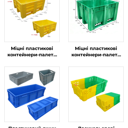
Міцні пластикові
Міцні пластикові
контейнери-палети
контейнери-палети
для ефективної
для ефективної
логістики та
логістики та
зберігання.
зберігання.