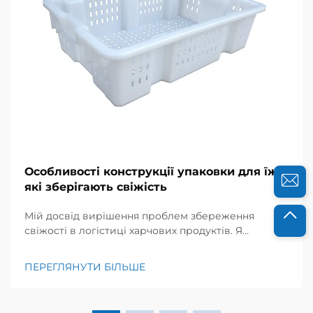
Особливості конструкції упаковки для їжі,
які зберігають свіжість
Мій досвід вирішення проблем збереження
свіжості в логістиці харчових продуктів. Я
працював із постачальниками харчових продуктів
та кейтеринговими компаніями протягом
ПЕРЕГЛЯНУТИ БІЛЬШЕ
багатьох років і добре усвідомлюю, наскільки
важливою є свіжість для їхнього успіху. Кілька
років тому до мене звернулась місцева органічна