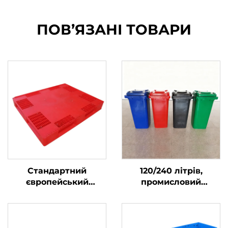
ПОВ’ЯЗАНІ ТОВАРИ
Стандартний
120/240 літрів,
європейський
промисловий
пластиковий лоток
сміттєвий бак для
HDPE 1200 * 1000 мм,
вуличного
1210,
використання,
використовується
смітнива, пластикові