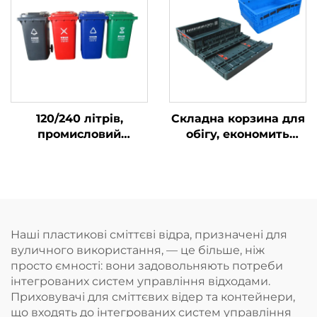
для зберігання та
сміттєві баки
транспортування на
пивоварних заводах.
120/240 літрів,
Складна корзина для
промисловий
обігу, економить
сміттєвий бак для
простір,
вуличного
використовується
використання,
для обертання та
смітнива, пластикові
зберігання товарів.
сміттєві баки
Наші пластикові сміттєві відра, призначені для
вуличного використання, — це більше, ніж
просто ємності: вони задовольняють потреби
інтегрованих систем управління відходами.
Приховувачі для сміттєвих відер та контейнери,
що входять до інтегрованих систем управління