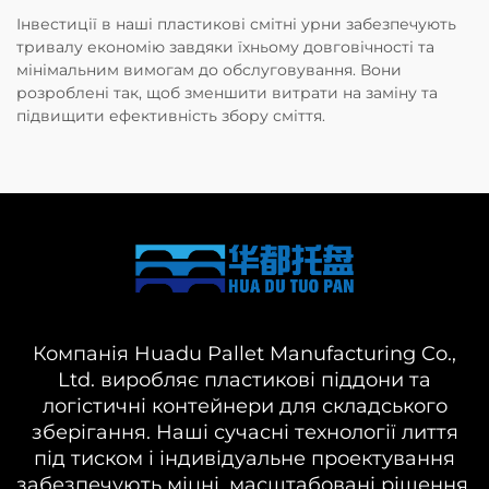
Інвестиції в наші пластикові смітні урни забезпечують
тривалу економію завдяки їхньому довговічності та
мінімальним вимогам до обслуговування. Вони
розроблені так, щоб зменшити витрати на заміну та
підвищити ефективність збору сміття.
Компанія Huadu Pallet Manufacturing Co.,
Ltd. виробляє пластикові піддони та
логістичні контейнери для складського
зберігання. Наші сучасні технології лиття
під тиском і індивідуальне проектування
забезпечують міцні, масштабовані рішення.