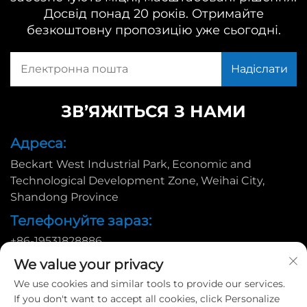
Досвід понад 20 років. Отримайте
безкоштовну пропозицію уже сьогодні.
ЗВ’ЯЖІТЬСЯ З НАМИ
Адреса:
Beckart West Industrial Park, Economic and
Technological Development Zone, Weihai City,
Shandong Province
Телефонуйте зараз:
+86-19531828886
Ел. пошта:
We value your privacy
We use cookies and similar tools to provide our services.
[email protected]
If you don't want to accept all cookies, click Personalize