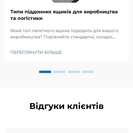
Типи піддонних ящиків для виробництва
та логістики
Який тип палетного ящика підходить для вашого
виробництва? Порівняйте стандартні, складні,
важкі, харчові та сітчасті варіанти для досягнення
оптимальної ефективності, безпеки та
ПЕРЕГЛЯНУТИ БІЛЬШЕ
рентабельності інвестицій. Завантажте технічну
специфікацію вже сьогодні.
Відгуки клієнтів