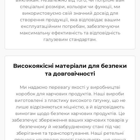
викликам. Незалежно від того, чи потрібні вам
спеціальні розміри, кольори чи функції, ми
використовуємо свій значний досвід для
створення продукції, яка відповідає вашим
експлуатаційним потребам, забезпечуючи
максимальну ефективність та відповідність
галузевим стандартам.
Високоякісні матеріали для безпеки
та довговічності
Ми надаємо перевагу якості у виробництві
коробок для харчових продуктів. Наші вироби
виготовлені з пластику високого ґатунку, що не
лише відрізняються міцністю, а й відповідають
вимогам щодо безпеки харчових продуктів. Це
забезпечує збереження ваших харчових товарів у
безпечному й незабрудненому стані під час
зберігання та транспортування. Наші ретельні
процеси контролю якості гарантують, що кожна