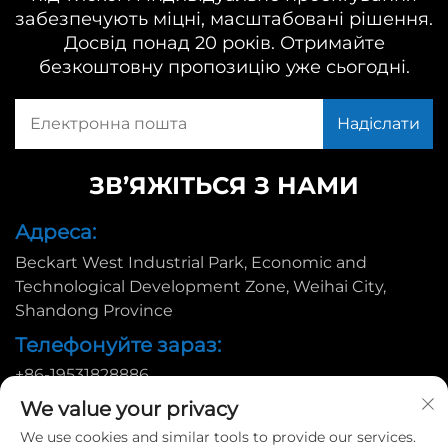
забезпечують міцні, масштабовані рішення.
Досвід понад 20 років. Отримайте
безкоштовну пропозицію уже сьогодні.
ЗВ’ЯЖІТЬСЯ З НАМИ
Адреса:
Beckart West Industrial Park, Economic and
Technological Development Zone, Weihai City,
Shandong Province
Телефонуйте зараз:
+86-19531828886
Ел. пошта:
We value your privacy
We use cookies and similar tools to provide our services.
[email protected]