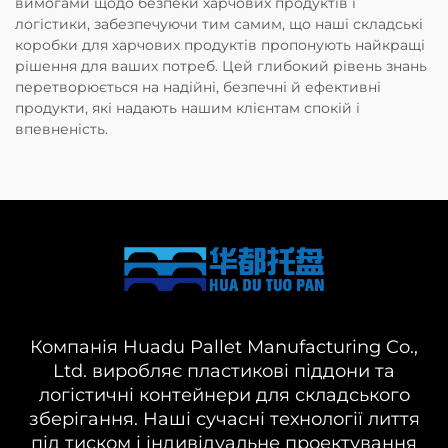
вимогами щодо безпеки харчових продуктів і
логістики, забезпечуючи тим самим, що наші складські
коробки для харчових продуктів пропонують найкращі
рішення для ваших потреб. Цей глибокий рівень знань
перетворюється на надійні, безпечні й ефективні
продукти, які надають нашим клієнтам спокій і
впевненість.
Компанія Huadu Pallet Manufacturing Co.,
Ltd. виробляє пластикові піддони та
логістичні контейнери для складського
зберігання. Наші сучасні технології лиття
під тиском і індивідуальне проектування