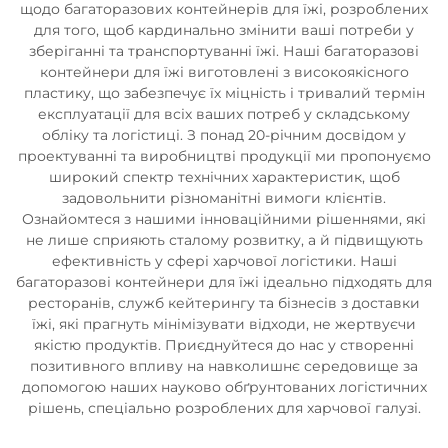
щодо багаторазових контейнерів для їжі, розроблених
для того, щоб кардинально змінити ваші потреби у
зберіганні та транспортуванні їжі. Наші багаторазові
контейнери для їжі виготовлені з високоякісного
пластику, що забезпечує їх міцність і тривалий термін
експлуатації для всіх ваших потреб у складському
обліку та логістиці. З понад 20-річним досвідом у
проектуванні та виробництві продукції ми пропонуємо
широкий спектр технічних характеристик, щоб
задовольнити різноманітні вимоги клієнтів.
Ознайомтеся з нашими інноваційними рішеннями, які
не лише сприяють сталому розвитку, а й підвищують
ефективність у сфері харчової логістики. Наші
багаторазові контейнери для їжі ідеально підходять для
ресторанів, служб кейтерингу та бізнесів з доставки
їжі, які прагнуть мінімізувати відходи, не жертвуєчи
якістю продуктів. Приєднуйтеся до нас у створенні
позитивного впливу на навколишнє середовище за
допомогою наших науково обґрунтованих логістичних
рішень, спеціально розроблених для харчової галузі.