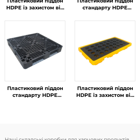
Пластиковий піддон
Пластиковий піддон
HDPE із захистом від
стандарту HDPE
витоку 1320 * 1300 мм,
європейського типу
призначений для
1100 * 1100 мм,
зберігання хімічних
сітчаста конструкція
бочок, вміщує 4
1111, використовується
бочки по 200 л.
на заводах, у
супермаркетах для
штабелювання, на
стелажах та як
плоска основа.
Пластиковий піддон
Пластиковий піддон
стандарту HDPE
HDPE із захистом від
європейського типу
витоку 1290 * 690 мм,
1100 * 1100 мм,
призначений для
сітчаста конструкція
зберігання хімічних
1111, використовується
бочок, вміщує 4
на заводах, у
бочки по 200 л.
супермаркетах для
Наші складські коробки для харчових продуктів