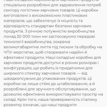
штабелювання, на
спеціально розроблені для задоволення потреб
стелажах та як
сектору логістики харчових товарів. Ці коробки
плоска основа.
виготовлені з високоякісних пластикових
матеріалів, що забезпечує їх міцність та
відповідність стандартам безпеки харчових
продуктів. З річною потужністю виробництва
понад 20 000 тонн ми застосовуємо передові
технології виробництва, зокрема
великогабаритне лиття під тиском та обробку на
ЧПУ-верстатах, щоб створювати надійні й
ефективні продукти. Наші складські коробки для
харчових продуктів доступні в різних розмірах і
конфігураціях, що робить їх придатними для
широкого спектру харчових товарів — від
швидкопсувних до упакованих продуктів. Ці
коробки не лише стійкі до штабелювання, а й
розроблені для зручного обслуговування, що
дозволяє ефективно використовувати простір на
складі. Крім того, наша приверженість сталому
розвитку означає, що наші продукти