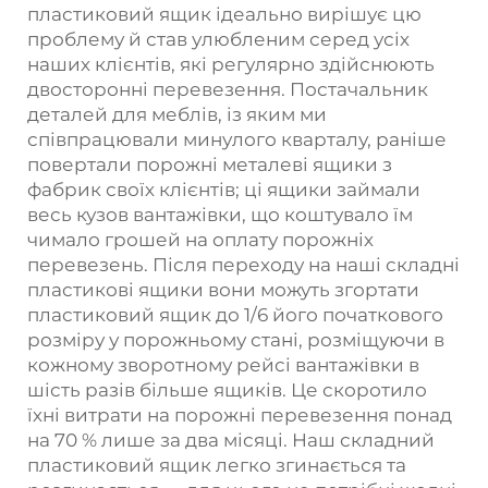
пластиковий ящик ідеально вирішує цю
проблему й став улюбленим серед усіх
наших клієнтів, які регулярно здійснюють
двосторонні перевезення. Постачальник
деталей для меблів, із яким ми
співпрацювали минулого кварталу, раніше
повертали порожні металеві ящики з
фабрик своїх клієнтів; ці ящики займали
весь кузов вантажівки, що коштувало їм
чимало грошей на оплату порожніх
перевезень. Після переходу на наші складні
пластикові ящики вони можуть згортати
пластиковий ящик до 1/6 його початкового
розміру у порожньому стані, розміщуючи в
кожному зворотному рейсі вантажівки в
шість разів більше ящиків. Це скоротило
їхні витрати на порожні перевезення понад
на 70 % лише за два місяці. Наш складний
пластиковий ящик легко згинається та