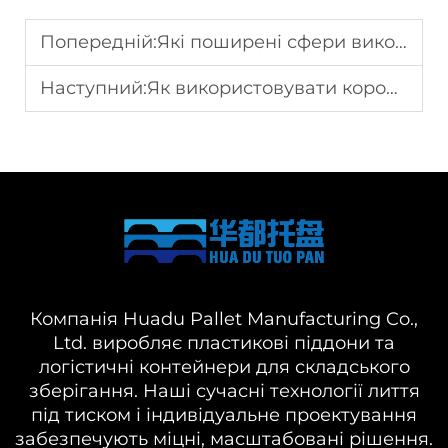
Попередній:
Які поширені сфери використання пластикових ящиків-кришок?
Наступний:
Як використовувати коробки для зберігання, щоб покращити управління запасами
Компанія Huadu Pallet Manufacturing Co.,
Ltd. виробляє пластикові піддони та
логістичні контейнери для складського
зберігання. Наші сучасні технології лиття
під тиском і індивідуальне проектування
забезпечують міцні, масштабовані рішення.