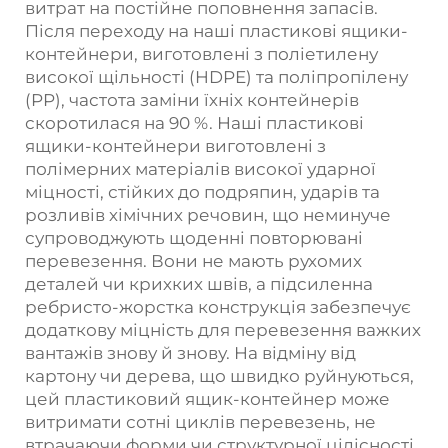
витрат на постійне поповнення запасів.
Після переходу на наші пластикові ящики-
контейнери, виготовлені з поліетилену
високої щільності (HDPE) та поліпропілену
(PP), частота заміни їхніх контейнерів
скоротилася на 90 %. Наші пластикові
ящики-контейнери виготовлені з
полімерних матеріалів високої ударної
міцності, стійких до подряпин, ударів та
розливів хімічних речовин, що неминуче
супроводжують щоденні повторювані
перевезення. Вони не мають рухомих
деталей чи крихких швів, а підсиленна
ребристо-жорстка конструкція забезпечує
додаткову міцність для перевезення важких
вантажів знову й знову. На відміну від
картону чи дерева, що швидко руйнуються,
цей пластиковий ящик-контейнер може
витримати сотні циклів перевезень, не
втрачаючи форми чи структурної цілісності.