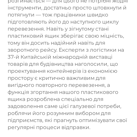
розгинається — для цього не потрібні жодні
інструменти, достатньо просто штовхнути й
потягнути — тож працівники швидко
підготовляють його до наступного циклу
перевезення. Навіть у зігнутому стані
пластиковий ящик зберігає свою міцність,
тому він досить надійний навіть для
зворотного рейсу. Експерти з логістики на
37-й Китайській міжнародній виставці
товарів для будівництва наголосили, що
проектування контейнерів із економією
простору є критично важливим для
вигідного повторного перевезення, а
функція згортання нашого пластикового
ящика розроблена спеціально для
задоволення саме цієї галузевої потреби,
роблячи його розумним вибором для
підприємств, які прагнуть оптимізувати свої
регулярні процеси відправки.