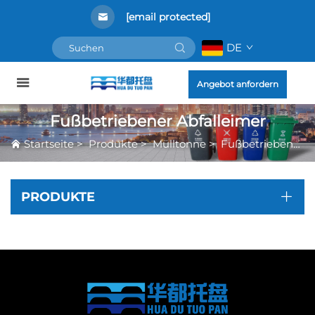
[email protected]
DE
Angebot anfordern
Fußbetriebener Abfalleimer
Startseite
>
Produkte
>
Mülltonne
>
Fußbetriebener Abfalleimer
PRODUKTE