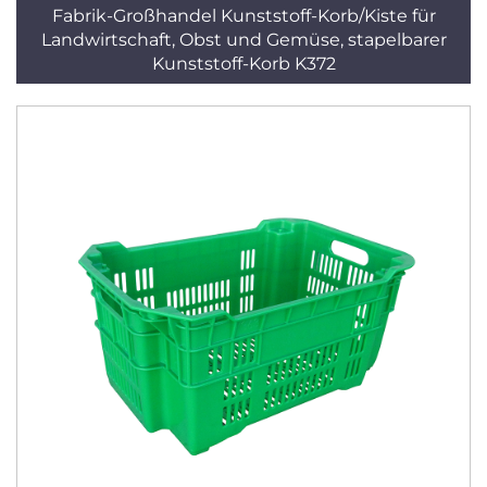
Fabrik-Großhandel Kunststoff-Korb/Kiste für
Landwirtschaft, Obst und Gemüse, stapelbarer
Kunststoff-Korb K372