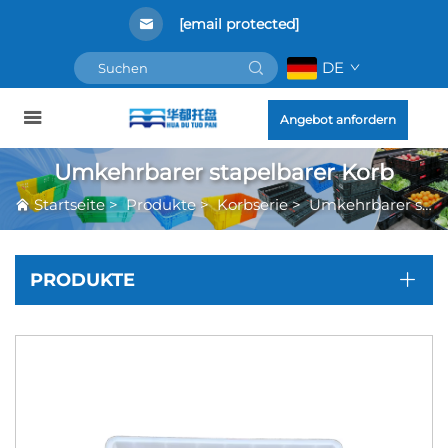
[email protected]
DE
Angebot anfordern
Umkehrbarer stapelbarer Korb
Startseite
>
Produkte
>
Korbserie
>
Umkehrbarer stapelbarer Korb
PRODUKTE