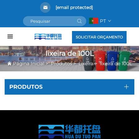
[email protected]
PT
SOLICITAR ORÇAMENTO
lixeira de 100L
Página Inicial
>
Produtos
>
Lixeira
>
lixeira de 100L
PRODUTOS