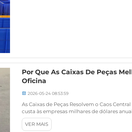
Por Que As Caixas De Peças Me
Oficina
2026-05-24 08:53:59
As Caixas de Peças Resolvem o Caos Central 
custa às empresas milhares de dólares anu
Quando os técnicos não conseguem localiz
VER MAIS
o fluxo de trabalho para e a receita é pre