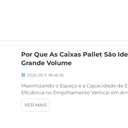
Por Que As Caixas Pallet São Id
Grande Volume
2026-05-11 18:46:36
Maximizando o Espaço e a Capacidade de E
Eficiência no Empilhamento Vertical em Arm
paletizáveis revolucionam o armazenamento
VER MAIS
padronizadas e projetos estruturais refo
seguro e de alta densidade...