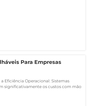
eiras, a proteção do produto...
lháveis Para Empresas
a Eficiência Operacional: Sistemas
m significativamente os custos com mão
recisão do inventário. Dimensões
binar recipientes incompatíveis,