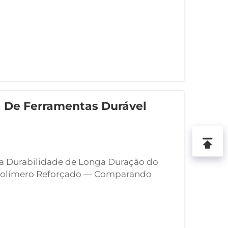
a De Ferramentas Durável
 a Durabilidade de Longa Duração do
 Polímero Reforçado — Comparando
no Uso Real. A seleção dos materiais para
o entre resistência, peso e fatores