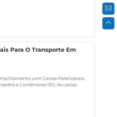
eais Para O Transporte Em
mpilhamento com Caixas Paletizáveis:
azéns e Contêineres ISO. As caixas
 vertical por meio de dimensões
rçados, que permitem um armazenamento