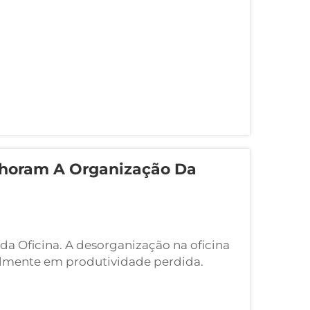
lhoram A Organização Da
da Oficina. A desorganização na oficina
almente em produtividade perdida.
ar rapidamente componentes essenciais,
judicada pelo tempo desperdiçado em