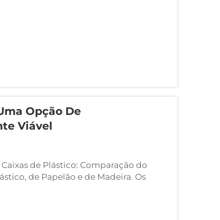
o Uma Opção De
e Viável
s Caixas de Plástico: Comparação do
lástico, de Papelão e de Madeira. Os
m 20–30% mais que os de papelão, mas
bora o papelão...