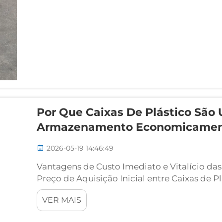
buscas não faturadas. O...
Por Que Caixas De Plástico Sã
Armazenamento Economicament
2026-05-19 14:46:49
Vantagens de Custo Imediato e Vitalício da
Preço de Aquisição Inicial entre Caixas de P
recipientes de plástico normalmente custa
VER MAIS
40–60% menos que as caixas de madeira. Em