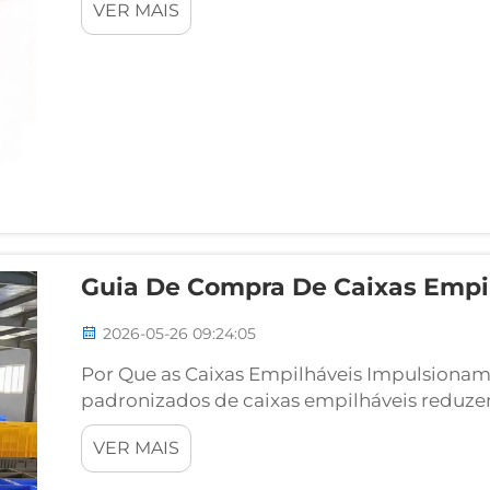
VER MAIS
no transporte, a compatibilidade com pratel
Guia De Compra De Caixas Empi
2026-05-26 09:24:05
Por Que as Caixas Empilháveis Impulsionam 
padronizados de caixas empilháveis reduze
de obra, ao mesmo tempo que melhoram a p
VER MAIS
uniformes eliminam o tempo gasto para com
acelerando o carregamento...