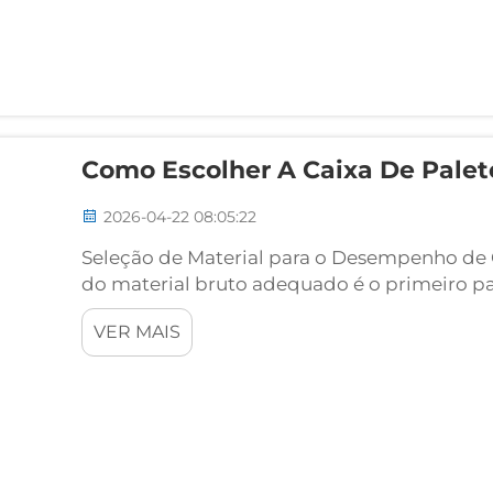
Como Escolher A Caixa De Palet
2026-04-22 08:05:22
Seleção de Material para o Desempenho de C
do material bruto adequado é o primeiro pa
paletes para cargas pesadas. Com mais de 2
VER MAIS
produtos plásticos para logística, nós excl...