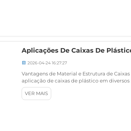
Aplicações De Caixas De Plástic
2026-04-24 16:27:27
Vantagens de Material e Estrutura de Caixas 
aplicação de caixas de plástico em diverso
propriedades materiais e seu projeto estrut
VER MAIS
na fabricação...