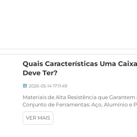
Quais Características Uma Caix
Deve Ter?
2026-05-14 17:11:49
Materiais de Alta Resistência que Garantem
Conjunto de Ferramentas: Aço, Alumínio e
Resistência, Peso e Resistência ao Desgaste 
VER MAIS
o conjunto de ferramentas exige um equilíbri
ambientais...