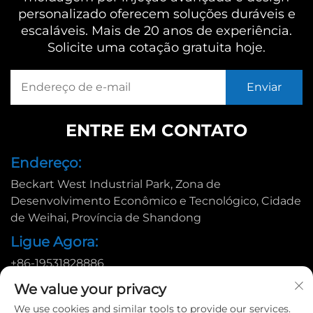
personalizado oferecem soluções duráveis e
escaláveis. Mais de 20 anos de experiência.
Solicite uma cotação gratuita hoje.
ENTRE EM CONTATO
Endereço:
Beckart West Industrial Park, Zona de
Desenvolvimento Econômico e Tecnológico, Cidade
de Weihai, Província de Shandong
Ligue Agora:
+86-19531828886
E-mail:
We value your privacy
[email protected]
We use cookies and similar tools to provide our services.