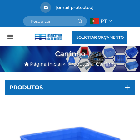
[email protected]
PT
SOLICITAR ORÇAMENTO
Carrinho
Página Inicial
>
Produtos
>
Carrinho
PRODUTOS