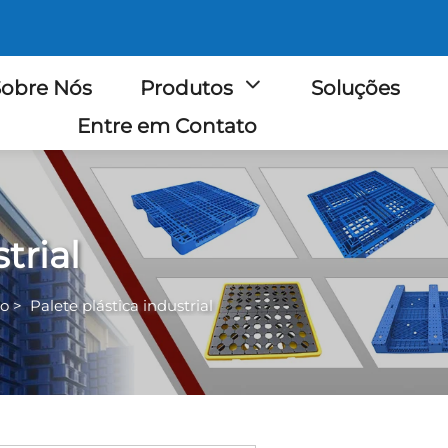
obre Nós
Produtos
Soluções
Entre em Contato
trial
co
>
Palete plástica industrial