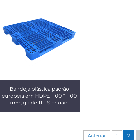
Bandeja plástica padrão
europeia em HDPE 1100 * 1100
mm, grade 1111 Sichuan,
utilizada para
armazenamento no chão e
em prateleiras em fábricas,
supermercados e outros
Anterior
1
2
locais.