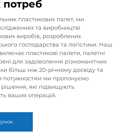
х потреб
льник пластикових палет, ми
ослідженнях та виробництві
кових виробів, розроблених
ського господарства та логістики. Наш
ключає пластикові палети, палетні
рені для задоволення різноманітних
яки більш ніж 20-річному досвіду та
 потужностям ми пропонуємо
і рішення, які підвищують
сть ваших операцій.
хунок