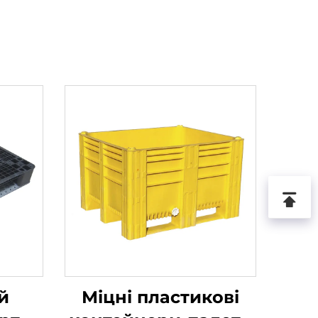
й
Міцні пластикові