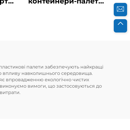
рту
контейнери-палети
для ефективної
типу
логістики та
м,
зберігання.
11,
ться
у
і пластикові палети забезпечують найкращі
ть до впливу навколишнього середовища.
 для
ияє впровадженню екологічно чистих
, на
а виконуємо вимоги, що застосовуються до
витрати.
як
а.