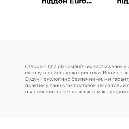
піддон Euro
пі
стандартної
вантажопідйомності
євр
HDPE 1200*1000 мм,
1
сітка 1210, для
логістики,
ко
складування,
вик
транспортування
Створені для різноманітних застосувань у
експлуатаційні характеристики. Вони легкі
суп
Будучи екологічно безпечними, ми гарант
шта
практик у ланцюгах поставок. Як світовий
пластикових палет на кількох міжнародних
с
п