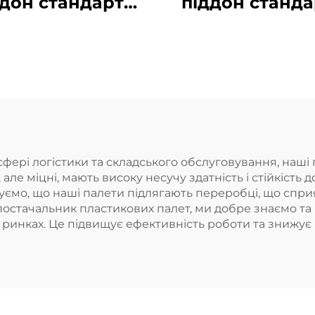
ддон стандарту
піддон станда
HDPE
HDPE
опейського типу
європейського 
100 * 1100 мм,
1100 * 1100 м
сітчаста
сітчаста
нструкція 1111,
конструкція 11
ористовується
використовує
на заводах, у
на заводах, 
 сфері логістики та складського обслуговування, наш
, але міцні, мають високу несучу здатність і стійкіс
ермаркетах для
супермаркетах
уємо, що наші палети підлягають переробці, що спр
белювання, на
штабелювання
 постачальник пластикових палет, ми добре знаємо т
 ринках. Це підвищує ефективність роботи та знижує 
телажах та як
стелажах та 
лоска основа.
плоска основ