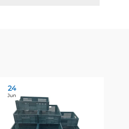
24
2
Jun
Ju