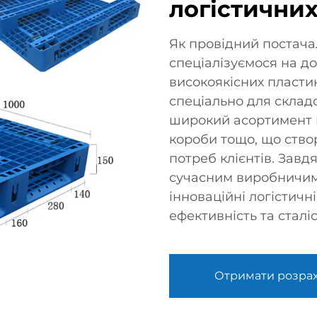
логістични
Як провідний постача
спеціалізуємося на д
високоякісних пласти
спеціально для склад
широкий асортимент в
короби тощо, що ство
потреб клієнтів. Завд
сучасним виробничим
інноваційні логістичн
ефективність та сталі
Отримати розра