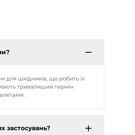
ми?
м для шкідників, що робить їх
и мають тривалиший термін
палетами.
х застосувань?