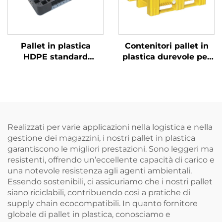
Pallet in plastica
Contenitori pallet in
HDPE standard
plastica durevole per
europeo 1100 * 1100
una logistica e un
mm, griglia 1111,
immagazzinamento
utilizzato per impilare,
efficienti.
mettere sugli scaffali e
uso piano in fabbrica e
supermercati.
Realizzati per varie applicazioni nella logistica e nella
gestione dei magazzini, i nostri pallet in plastica
garantiscono le migliori prestazioni. Sono leggeri ma
resistenti, offrendo un’eccellente capacità di carico e
una notevole resistenza agli agenti ambientali.
Essendo sostenibili, ci assicuriamo che i nostri pallet
siano riciclabili, contribuendo così a pratiche di
supply chain ecocompatibili. In quanto fornitore
globale di pallet in plastica, conosciamo e