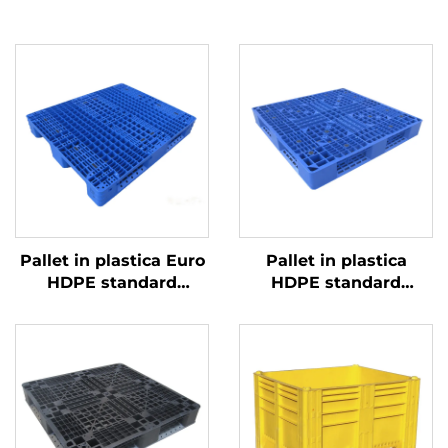
Pallet in plastica Euro
Pallet in plastica
HDPE standard
HDPE standard
1200*1000 mm, griglia
europeo 1100 * 1100
1210, per logistica,
mm, griglia 1111,
magazzino, trasporto
utilizzato per impilare,
mettere sugli scaffali e
uso piano in fabbrica e
supermercati.