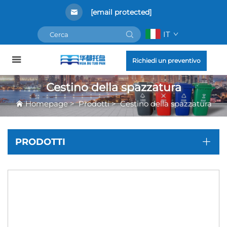
[email protected]
IT
Richiedi un preventivo
Cestino della spazzatura
Homepage
>
Prodotti
>
Cestino della spazzatura
PRODOTTI