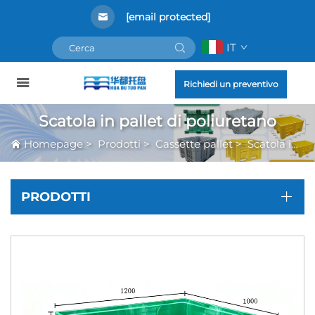
[email protected]
IT
Richiedi un preventivo
Scatola in pallet di poliuretano
Homepage
>
Prodotti
>
Cassette pallet
>
Scatola in pallet di poliuretano
PRODOTTI