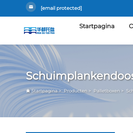
[email protected]
Startpagina
O
Schuimplankendoo
Startpagina
>
Producten
>
Palletboxen
>
Sc