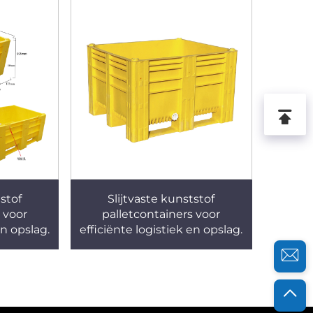
tstof
Slijtvaste kunststof
 voor
palletcontainers voor
en opslag.
efficiënte logistiek en opslag.