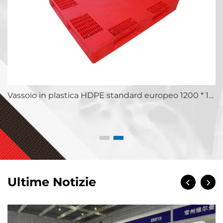
cassonetto industriale esterno da 120/240 litri, pattumiera in plastica per rifiuti
Vassoio in plastica HDPE standard europeo 1200 * 1000 mm, 1210, utilizzato per lo stoccaggio e il trasporto nelle fabbriche di produzione di bottiglie di birra.
Ultime Notizie