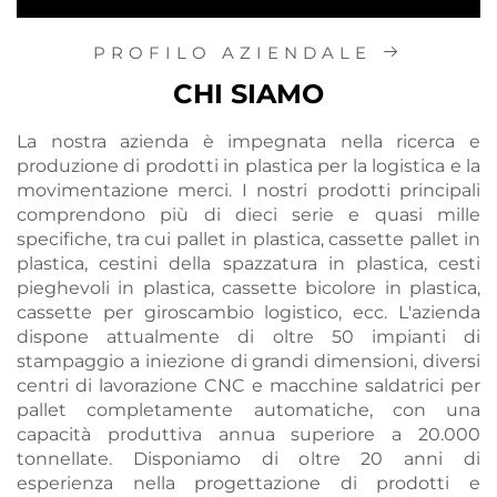
ai componenti causati dagli urti, mentre le
caratteristiche di facile pulizia soddisfano
PROFILO AZIENDALE
anche le esigenze di riutilizzo accurato del
settore; L'efficienza nella classificazione e
CHI SIAMO
gestione può inoltre essere migliorata
mediante metodi come la classificazione
La nostra azienda è impegnata nella ricerca e
cromatica e la tracciabilità RFID; La
produzione di prodotti in plastica per la logistica e la
progettazione pieghevole dei contenitori a
movimentazione merci. I nostri prodotti principali
inserimento inclinato e dei contenitori
comprendono più di dieci serie e quasi mille
riutilizzabili consente un notevole
specifiche, tra cui pallet in plastica, cassette pallet in
risparmio di spazio durante il trasporto e
plastica, cestini della spazzatura in plastica, cesti
migliora l'efficienza delle consegne.
pieghevoli in plastica, cassette bicolore in plastica,
cassette per giroscambio logistico, ecc. L'azienda
dispone attualmente di oltre 50 impianti di
stampaggio a iniezione di grandi dimensioni, diversi
centri di lavorazione CNC e macchine saldatrici per
pallet completamente automatiche, con una
capacità produttiva annua superiore a 20.000
tonnellate. Disponiamo di oltre 20 anni di
esperienza nella progettazione di prodotti e