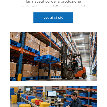
farmaceutico, della produzione
automobilistica, dell'elettronica, dei
magazzini frigoriferi, dei magazzini
tridimensionali, dell'imballaggio per
Leggi di più
l'esportazione e in altri campi. Grazie alle
loro caratteristiche di resistenza alla
corrosione, resistenza al freddo, facilità di
pulizia, antistaticità oppure a un design
standardizzato e intelligente, migliorano
l'efficienza e la sicurezza dello stoccaggio e
del trasporto in vari settori industriali. Le
dimensioni standardizzate sono
perfettamente compatibili con diversi tipi
di scaffalature, consentendo un
impilamento ordinato e uno stoccaggio
tridimensionale delle merci, migliorando
significativamente il rendimento degli
spazi in magazzino. Integrando chip RFID
o codici QR, è possibile monitorare in
tempo reale la posizione del pallet, lo stato
del carico e i dati relativi a temperatura e