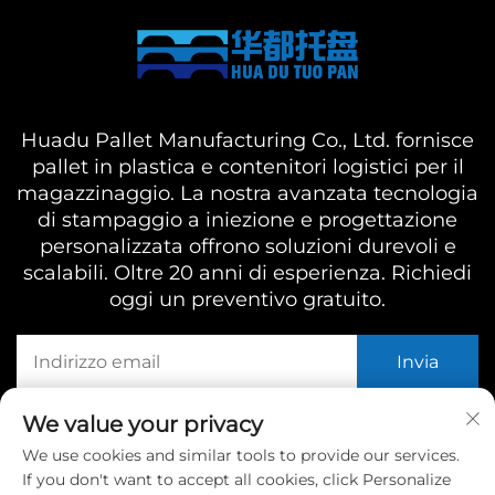
Huadu Pallet Manufacturing Co., Ltd. fornisce
pallet in plastica e contenitori logistici per il
magazzinaggio. La nostra avanzata tecnologia
di stampaggio a iniezione e progettazione
personalizzata offrono soluzioni durevoli e
scalabili. Oltre 20 anni di esperienza. Richiedi
oggi un preventivo gratuito.
We value your privacy
CONTATTACI
We use cookies and similar tools to provide our services.
Indirizzo:
If you don't want to accept all cookies, click Personalize