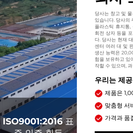
당사는 창고 및 
있습니다. 당사의 
플라스틱 휴지통,
회전 상자 등을 포
다. 당사는 현재 대
센터 여러 대 및 
생산 능력은 20,
험을 보유하고 있
작할 수 있으며, 
우리는 제공
제품은 1,
맞춤형 서
가격과 품
ISO9001:2016 표