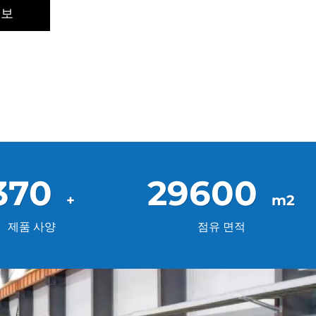
정보
880
70400
제품 사양
점유 면적