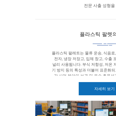
전문 사출 성형을
플라스틱 팔렛의
플라스틱 팔레트는 물류 운송, 식음료, 
전자, 냉장 저장고, 입체 창고, 수출
널리 사용됩니다. 부식 저항성, 저온 
기 방지 등의 특성과 더불어 표준화되
각 산업 분야의 보관 및 운송 효율
다. 표준화된 치수는 다양한 선반과 
깔끔한 적재와 입체 저장을 가능하게 
자세히 보기
를 크게 향상시킵니다. RFID 칩이나
레트의 위치, 적재 상태, 온도 및 습
적할 수 있어 재고 점검 효율을 현저히
연 물류에서는 화물 환경을 정밀하
손상률을 크게 줄이는 데 기여할 수 