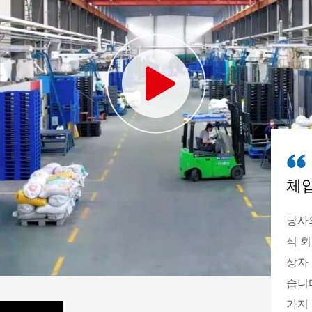
체
당사
식 회
상자 
습니다
가지