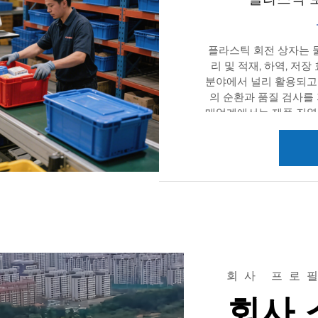
부품 및 정밀 기기와 같
충족시킬 수 있습니다.
플라스틱 회전 상자는 물
리 및 적재, 하역, 저
분야에서 널리 활용되고
의 순환과 품질 검사를
매업계에서는 제품 진열
서는 음식 배달 및 식
장비 보관 및 의료 폐
농산물 운송 등에 활용
이 뛰어난 HDPE와 P
강 리브를 통해 안정적
맞춤이 가능하여 원자재
전 과정을 지원할 수 있
완충 성능으로 인해 충
있으며, 세척이 용이한 
구사항도 충족합니다. 색상
회사 프로
해 분류 및 관리 효율도
회사 
의 접이식 상자 및 회전
약하고 배