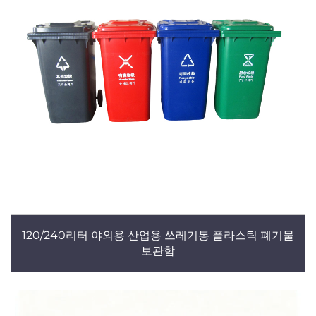
120/240리터 야외용 산업용 쓰레기통 플라스틱 폐기물
보관함