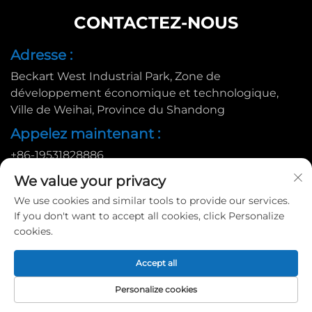
CONTACTEZ-NOUS
Adresse :
Beckart West Industrial Park, Zone de
développement économique et technologique,
Ville de Weihai, Province du Shandong
Appelez maintenant :
+86-19531828886
E-mail :
We value your privacy
[email protected]
We use cookies and similar tools to provide our services.
If you don't want to accept all cookies, click Personalize
cookies.
Copyright © 2025 par Huadu Pallet Manufacturing Co., Ltd. |
Accept all
Politique de confidentialité
Personalize cookies