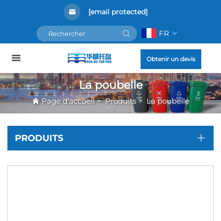
[email protected]
FR
Obtenir un devis
La poubelle
Page d’accueil
>
Produits
>
La poubelle
PRODUITS