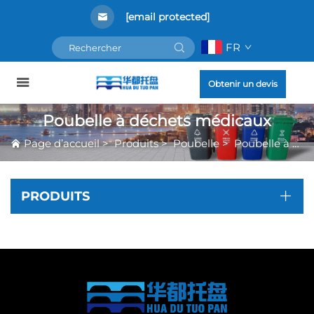
[email protected]
FR
Obtenir un devis
Poubelle à déchets médicaux
Page d’accueil
>
Produits
>
Poubelle
>
Poubelle à déchets médicaux
PRODUITS