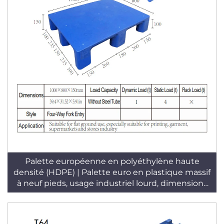
Palette européenne en polyéthylène haute
densité (HDPE) | Palette euro en plastique massif
à neuf pieds, usage industriel lourd, dimensions
1000 × 800 × 150 mm, simple face, entrée 4
directions, modèle T68