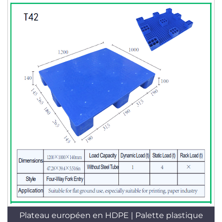
pour empilement / rayonnage / utilisation à plat,
norme T44
Plateau européen en HDPE | Palette plastique