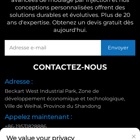
conceptions personnalisées offrent des
solutions durables et évolutives. Plus de 20
ans d'expertise. Obtenez un devis gratuit dès
aujourd'hui.
CONTACTEZ-NOUS
Adresse :
Beckart West Industrial Park, Zone de
développement économique et technologique,
Ville de Weihai, Province du Shandong
Appelez maintenant :
+86-19531828886
E-mail :
We value your privacy