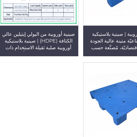
وبية | صينية بلاستيكية
صينية أوروبية من البولي إيثيلين عالي
عيّة متينة عالية الجودة
الكثافة (HDPE) | صينية بلاستيكية
قتصاديّة، مُصنَّعة حسب
أوروبية صلبة ثقيلة الاستخدام ذات
المصنع الأصلي لشركة
تسعة أرجل وسطح مسطّح بمقاس
HUADU، وتُستخدم في
1200×1000×140 مم، ذات وجه
ت والأرضيات المسطحة
واحد، وقابلة للإدخال من أربعة
جاهات، ومناسبة للتراكم/
اتجاهات، النموذج T42
على الرفوف/الاستخدام
ّح، النموذج T44