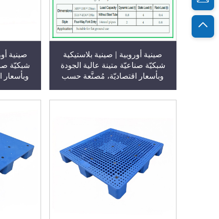
صينية أوروبية | صينية بلاستيكية
صينية أور
شبكيّة صناعيّة متينة عالية الجودة
شبكيّة صنا
وبأسعار اقتصاديّة، مُصنَّعة حسب
وبأسعار ا
الطلب في المصنع الأصلي لشركة
الطلب في 
HUADU، وتُستخدم في
المستودعات والأرضيات المسطحة
المستودعا
من أربعة اتجاهات، ومناسبة للتراكم/
من أربعة ات
الاستخدام المسطّح، النموذج T45
التخزين 
المسط