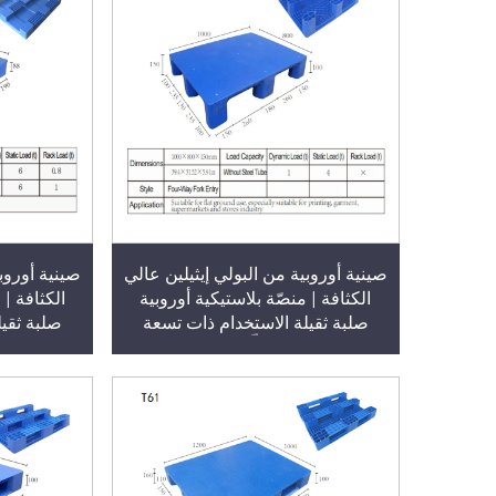
صينية أوروبية من البولي إيثيلين عالي
صينية أوروبي
الكثافة | منصّة بلاستيكية أوروبية
الكثافة | 
صلبة ثقيلة الاستخدام ذات تسعة
صلبة ثقي
أرجل وسطح مسطّح، مقاس ١٠٠٠ ×
٨٠٠ × ١٥٠ مم، ذات وجه واحد،
وجه واحد، 
وقابلة للإدخال من أربعة اتجاهات،
اتجاه
الطراز T68