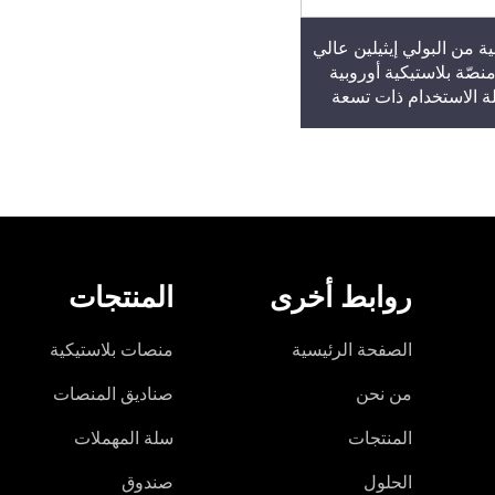
ة من البولي إيثيلين عالي
منصّة بلاستيكية أوروبية
ة الاستخدام ذات تسعة
أرجل، مقاس 1200×1000×140 مم،
احد، وقابلة للدخول من
جاهات، النموذج T25
روابط أخرى
المنتجات
الصفحة الرئيسية
منصات بلاستيكية
من نحن
صناديق المنصات
المنتجات
سلة المهملات
الحلول
صندوق