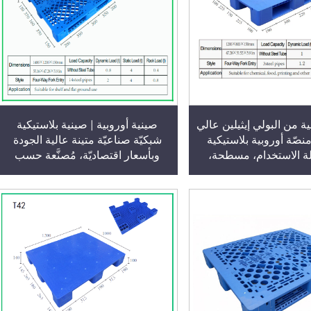
ة من البولي إيثيلين عالي
صينية أوروبية | صينية بلاستيكية
منصّة أوروبية بلاستيكية
شبكيّة صناعيّة متينة عالية الجودة
لة الاستخدام، مسطحة،
وبأسعار اقتصاديّة، مُصنَّعة حسب
مقاس 1200×800×150 مم، ذات
الطلب في المصنع الأصلي لشركة
وقابلة للدخول من أربعة
HUADU، وتُستخدم في
ات، الطراز T60
المستودعات والأرضيات المسطحة
من أربعة اتجاهات، ومناسبة للتراكم/
التخزين على الرفوف/الاستخدام
المسطّح، النموذج T46