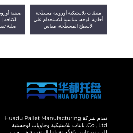
منصّات بلاستيكية أوروبية مسطّحة
صينية أوروبي
أحادية الوجه، مناسبة للاستخدام على
الكثافة | 
الأسطح المسطّحة، مقاس
صلبة ثقيل
1100×1100×140 مم، النموذج T26
ذات وجه و
أربعة ات
تقدم شركة Huadu Pallet Manufacturing
Co., Ltd. بالتات بلاستيكية وحاويات لوجستية
للمستودعات. وتُقدِّم تقنياتنا المتقدمة في صب