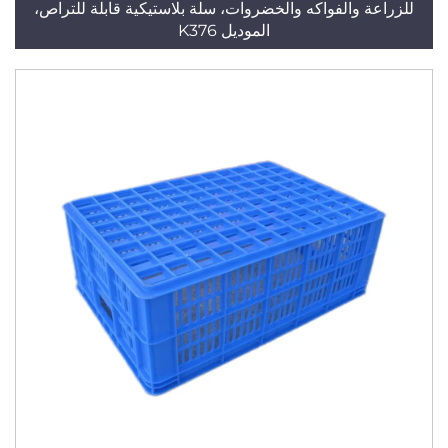
للزراعة والفواكه والخضروات، سلة بلاستيكية قابلة للتراص،
الموديل K376