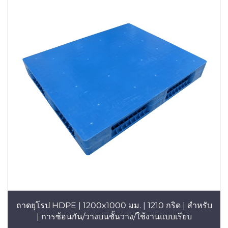
ถาดยุโรป HDPE | 1200x1000 มม. | 1210 กริด | สำหรับ
การซ้อนกัน/วางบนชั้นวาง/ใช้งานแบบเรียบ |