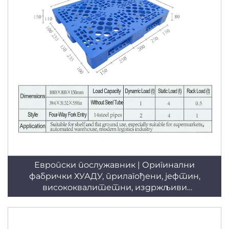
Европски послужавник | Оригинални
фабрички ХУАДУ, прилагођени, јефтин,
висококвалитетни, издржљиви
индустријски, четворосмерни, складишни,
равна приземна употреба, мрежна
пластична палета за слагање/полице/равну