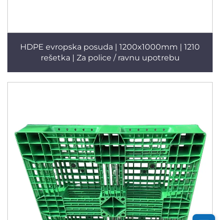
HDPE evropska posuda | 1200x1000mm | 1210
rešetka | Za police / ravnu upotrebu