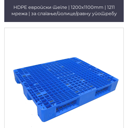
HDPE европски тегле | 1200x1100mm | 1211
мрежа | за слагање/полице/равну употребу