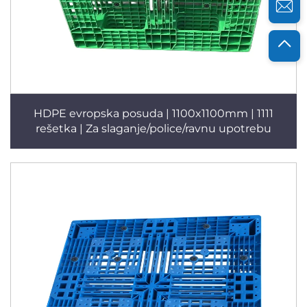
HDPE evropska posuda | 1100x1100mm | 1111
rešetka | Za slaganje/police/ravnu upotrebu