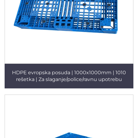
HDPE evropska posuda | 1000x1000mm | 1010
rešetka | Za slaganje/police/ravnu upotrebu