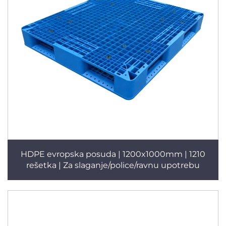
HDPE evropska posuda | 1200x1000mm | 1210
rešetka | Za slaganje/police/ravnu upotrebu