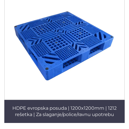
HDPE evropska posuda | 1200x1200mm | 1212
rešetka | Za slaganje/police/ravnu upotrebu