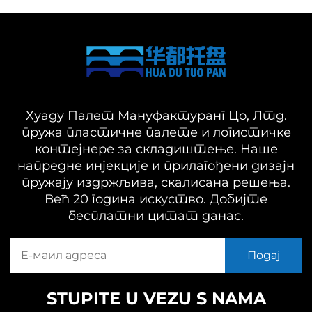
Хуаду Палет Мануфактуранг Цо, Лтд.
пружа пластичне палете и логистичке
контејнере за складиштење. Наше
напредне инјекције и прилагођени дизајн
пружају издржљива, скалисана решења.
Већ 20 година искуство. Добијте
бесплатни цитат данас.
STUPITE U VEZU S NAMA