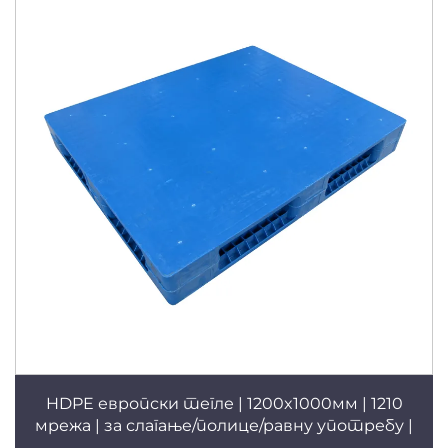
употребу Т47
HDPE европски тегле | 1200x1000мм | 1210
мрежа | за слагање/полице/равну употребу |