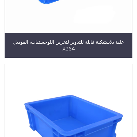
علبة بلاستيكية قابلة للتدوير لتخزين اللوجستيات، الموديل
X364