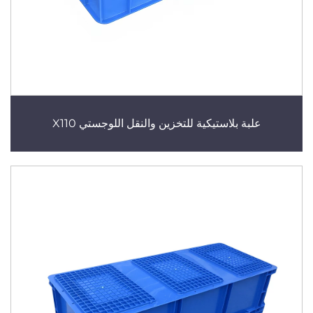
علبة بلاستيكية للتخزين والنقل اللوجستي X110