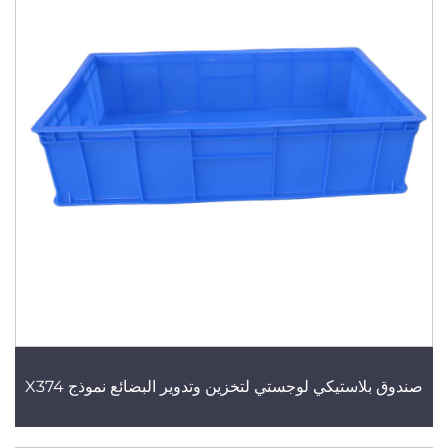
صندوق بلاستيكي لوجستي لتخزين وتدوير البضائع نموذج X374