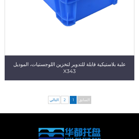
علبة بلاستيكية قابلة للتدوير لتخزين اللوجستيات، الموديل
X343
السابق
1
2
التالي