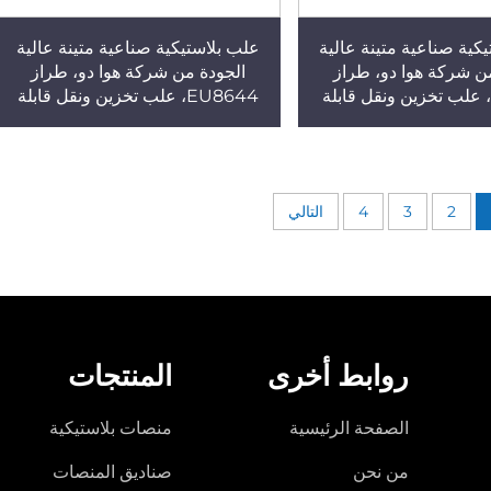
كية صناعية متينة عالية
علب بلاستيكية صناعية متينة عالية
ن شركة هوا دو، طراز
الجودة من شركة هوا دو، طراز
EU865، علب تخزين ونقل قابلة
EU8644، علب تخزين ونقل قابلة
صنوعة من البولي بروبلين
للتدوير، مصنوعة من البولي بروبلين
(PP) بتقنية الحقن
2
3
4
التالي
روابط أخرى
المنتجات
الصفحة الرئيسية
منصات بلاستيكية
من نحن
صناديق المنصات