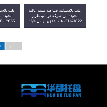
علب بلاستيكية صناعية متينة عالية
علب بلاستي
الجودة من شركة هوا دو، طراز
الجودة م
EU41022، علب تخزين ونقل قابلة
5
للتدوير، مصنوعة من البولي بروبلين
للتدوير، م
(PP) بتقنية الحقن
(PP) بتقنية الحقن
السابق
1