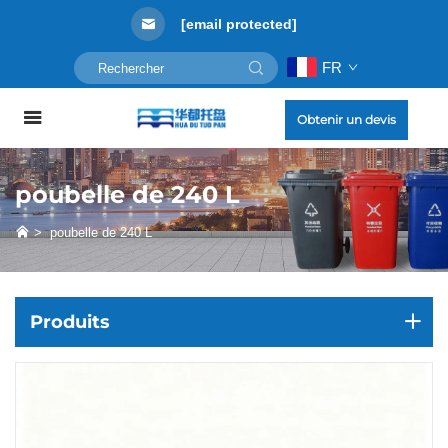
[email protected]
FR
Obtenir un devis
poubelle de 240 L
>
poubelle de 240 L
Produits