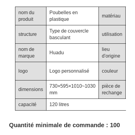
nom du
Poubelles en
matériau
Pl
produit
plastique
Type de couvercle
structure
utilisation
De 
basculant
nom de
lieu
Sh
Huadu
marque
d'origine
Ch
Co
logo
Logo personnalisé
couleur
pe
730×595×1010~1030
pièce de
Co
dimensions
mm
rechange
etc
capacité
120 litres
Quantité minimale de commande : 100