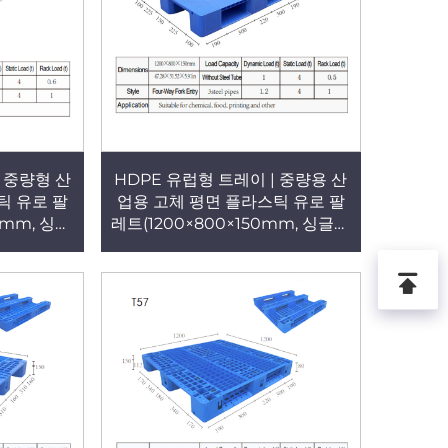
| 중량형 산
HDPE 유럽형 트레이 | 중량용 산
틱 유로 팔
업용 고체 평면 플라스틱 유로 팔
0mm, 싱글
레트(1200×800×150mm, 싱글페
, T61
이스, 4방향 진입식, T60)