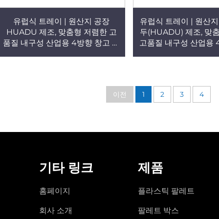
유럽식 트레이 | 원산지 공장
유럽식 트레이 | 원산지
HUADU 제조, 맞춤형 저렴한 고
두(HUADU) 제조, 
품질 내구성 산업용 4방향 창고 바
고품질 내구성 산업용 
닥용 격자형 플라스틱 팔레트 (적
및 평지 사용 격자형 
재/선반/평면 사용 가능) T56
레트(적재/선반 설치/평
T55
이전
1
2
3
4
기타 링크
제품
홈페이지
플라스틱 팔레트
회사 소개
팔레트 박스