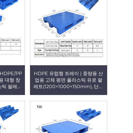
HDPE/PP
HDPE 유럽형 트레이 | 중량용 산
용 대형 창
업용 고체 평면 플라스틱 유로 팔
스틱 팔레트
레트(1200×1000×150mm), 단면
형, 4방향 진입 가능, T64