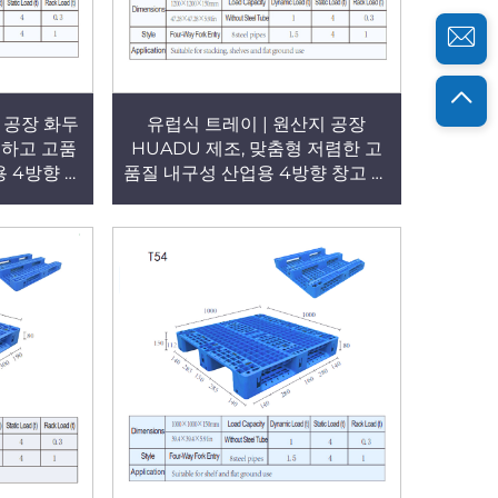
 공장 화두
유럽식 트레이 | 원산지 공장
렴하고 고품
HUADU 제조, 맞춤형 저렴한 고
 4방향 창
품질 내구성 산업용 4방향 창고 바
형 플라스틱
닥용 격자형 플라스틱 팔레트 (적
선반 적재/평
재/선반/평면 사용 가능) T57