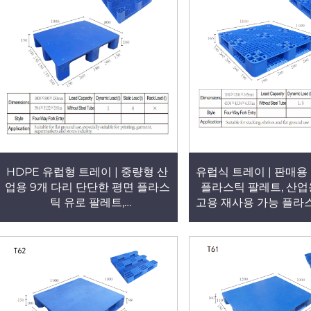
HDPE 유럽형 트레이 | 중량형 산
유럽식 트레이 | 판매용 
업용 9개 다리 단단한 평면 플라스
플라스틱 팔레트, 산업
틱 유로 팔레트,
고용 재사용 가능 플라
1000×800×150mm, 단면형, 4방
T63
향 진입식, T68