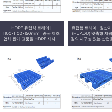
HDPE 유럽식 트레이 |
유럽형 트레이 | 원산지
1100×1100×150mm | 중국 제조
(HUADU) 맞춤형 저
업체 판매 고품질 HDPE 재사용
질의 내구성 있는 산업용
가능 양면 격자형 플라스틱 팔레트
고용 평지 사용 격자
중량형 T59
팔레트(T58) – 적재/
지 사용 가능