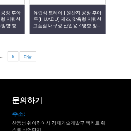
 공장 후아
유럽식 트레이 | 원산지 공장 후아
맞춤형 저렴한
두(HUADU) 제조, 맞춤형 저렴한
4방향 창고
고품질 내구성 산업용 4방향 창고
플라스틱 팔
및 평지 사용 격자형 플라스틱 팔
면 사용용)
레트(적재/선반 설치/평면 사용용)
T54
...
6
다음
문의하기
주소:
산둥성 웨이하이시 경제기술개발구 벡카트 웨
스트 산업단지