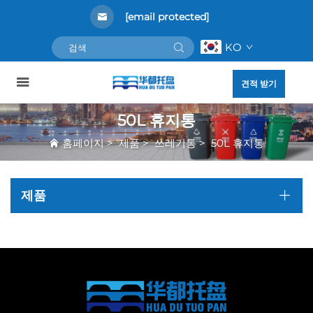
[email protected]
KO
견적 받기
50L 휴지통
홈페이지
>
제품
>
쓰레기통
>
50L 휴지통
제품