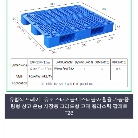
유럽식 트레이 | 유로 스태커블·네스터블·재활용 가능·중
량형 창고 운송 저장용 그리드형 고체 플라스틱 팔레트
T28