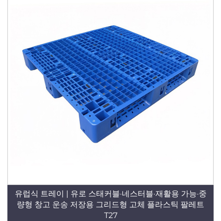
유럽식 트레이 | 유로 스태커블·네스터블·재활용 가능·중
량형 창고 운송 저장용 그리드형 고체 플라스틱 팔레트
T27