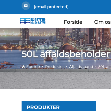
[email protected]
Forside
Om os
50L affaldsbeholder
Forside
>
Produkter
>
Affaldsspand
>
50L af
PRODUKTER