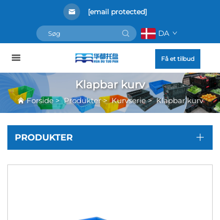
[email protected]
DA
Få et tilbud
Klapbar kurv
Forside
>
Produkter
>
Kurvserie
>
Klapbar kurv
PRODUKTER