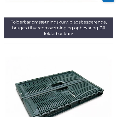
Folderbar omsætningskurv, pladsbesparende,
bruges til vareomsætning og opbevaring. 2#
folderbar kurv