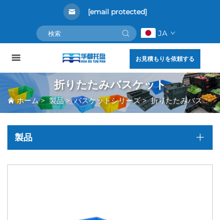
[email protected]
JA
お見積もりを依頼する
折りたたみバスケット
ホーム
>
製品
>
バスケットシリーズ
>
折りたたみバスケット
製品