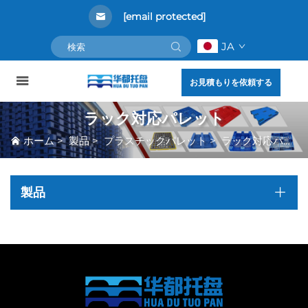
[email protected]
JA
お見積もりを依頼する
ラック対応パレット
ホーム
>
製品
>
プラスチックパレット
>
ラック対応パレット
製品