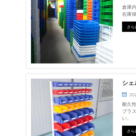
倉庫
在庫
さら
シェ
202
耐久
プラ
い。
さら