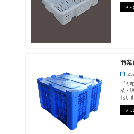
さら
商業
202
ゴミ
積・
化し
さら