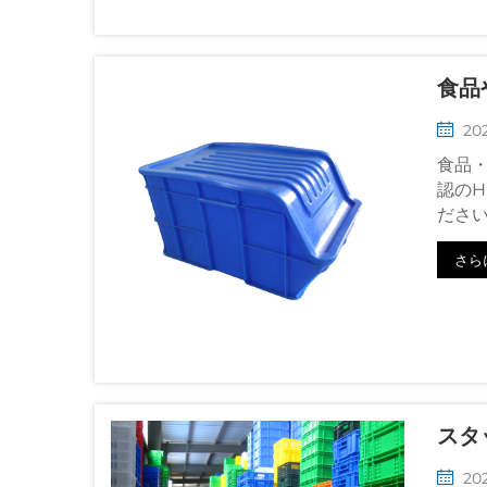
食品
202
食品・
認のH
ださ
さら
スタ
202