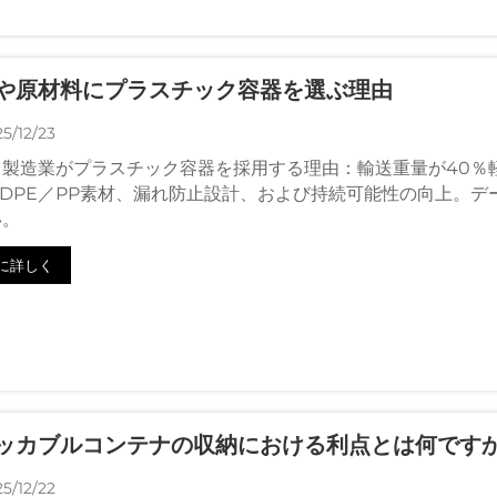
や原材料にプラスチック容器を選ぶ理由
5/12/23
製造業がプラスチック容器を採用する理由：輸送重量が40％軽
DPE／PP素材、漏れ防止設計、および持続可能性の向上。デ
い。
に詳しく
ッカブルコンテナの収納における利点とは何です
5/12/22