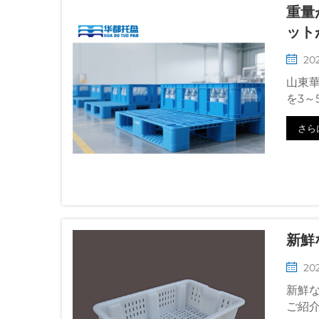
重量
ット
20
山東
を3
さら
新鮮
202
新鮮
ご紹