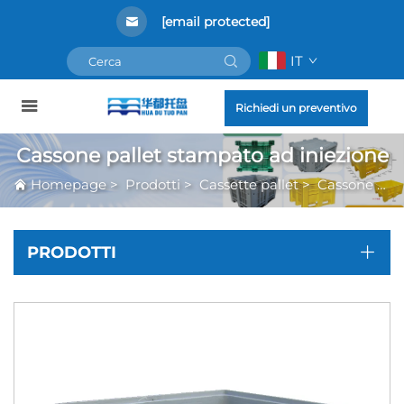
[email protected]
IT
Richiedi un preventivo
Cassone pallet stampato ad iniezione
Homepage
>
Prodotti
>
Cassette pallet
>
Cassone pallet stampato ad iniezione
PRODOTTI