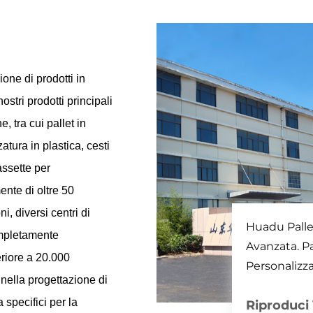
one di prodotti in
ostri prodotti principali
, tra cui pallet in
zatura in plastica, cesti
assette per
ente di oltre 50
, diversi centri di
Huadu Pallet
ompletamente
Avanzata. Pa
riore a 20.000
Personalizza
 nella progettazione di
 specifici per la
Riproduci