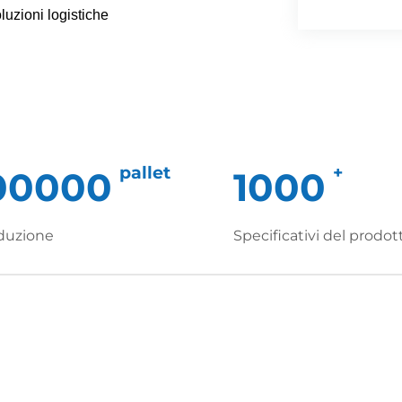
oluzioni logistiche
pallet
+
00000
1000
oduzione
Specificativi del prodot