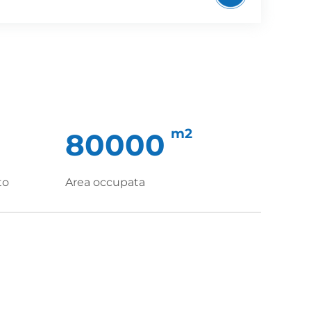
m2
80000
to
Area occupata