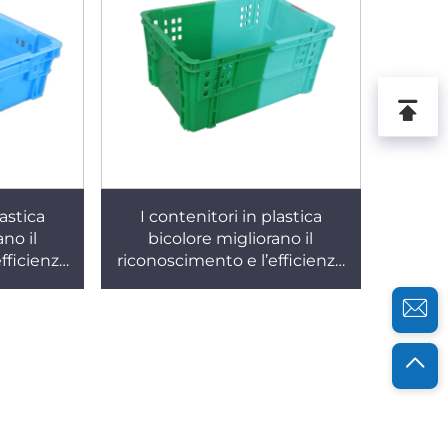
lastica
I contenitori in plastica
no il
bicolore migliorano il
fficienza
riconoscimento e l’efficienza
268
lavorativa. K278