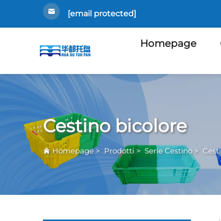
[email protected]
Homepage
Cestino bicolore
Homepage
>
Prodotti
>
Serie Cestino
>
Cest