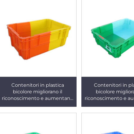
Contenitori in plastica
Contenitori in pl
bicolore migliorano il
bicolore migliora
riconoscimento e aumentano
riconoscimento e 
l'efficienza lavorativa. X271
l'efficienza lavorat