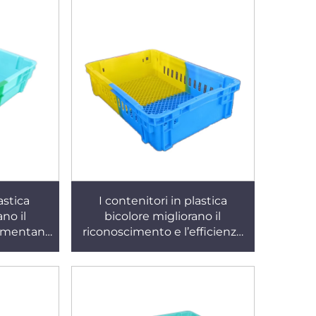
astica
I contenitori in plastica
no il
bicolore migliorano il
aumentano
riconoscimento e l’efficienza
iva. X270
lavorativa. K323