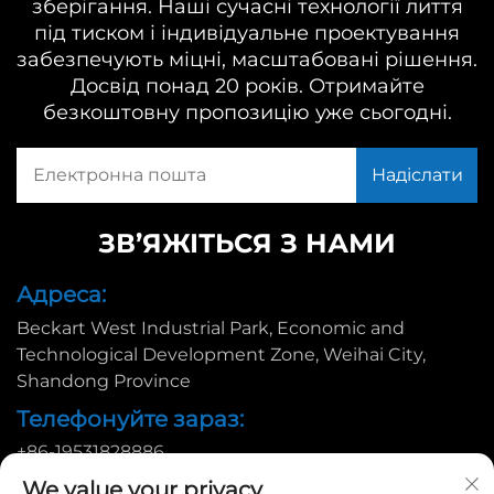
зберігання. Наші сучасні технології лиття
під тиском і індивідуальне проектування
забезпечують міцні, масштабовані рішення.
Досвід понад 20 років. Отримайте
безкоштовну пропозицію уже сьогодні.
ЗВ’ЯЖІТЬСЯ З НАМИ
Адреса:
Beckart West Industrial Park, Economic and
Technological Development Zone, Weihai City,
Shandong Province
Телефонуйте зараз:
+86-19531828886
Ел. пошта:
We value your privacy