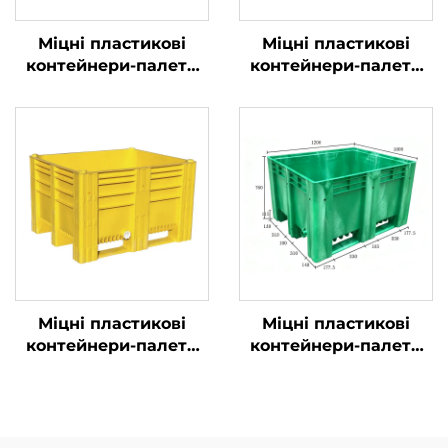
Міцні пластикові
Міцні пластикові
контейнери-палети
контейнери-палети
для ефективної
для ефективної
логістики та
логістики та
зберігання.
зберігання
Міцні пластикові
Міцні пластикові
контейнери-палети
контейнери-палети
для ефективної
для ефективної
логістики та
логістики та
зберігання.
зберігання.