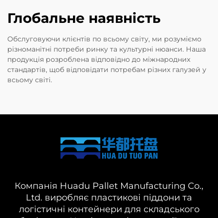
Глобальне наявність
Обслуговуючи клієнтів по всьому світу, ми розуміємо
різноманітні потреби ринку та культурні нюанси. Наша
продукція розроблена відповідно до міжнародних
стандартів, щоб відповідати потребам різних галузей у
всьому світі.
Компанія Huadu Pallet Manufacturing Co.,
Ltd. виробляє пластикові піддони та
логістичні контейнери для складського