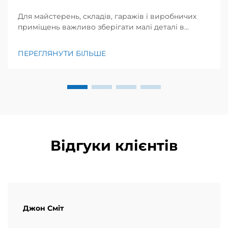
Для майстерень, складів, гаражів і виробничих
приміщень важливо зберігати малі деталі в
належному порядку задля ефективності, безпеки
та економії коштів. Штабелювані коробки для
ПЕРЕГЛЯНУТИ БІЛЬШЕ
деталей стали революційним рішенням для
зберігання, пропонуючи практичний спосіб...
Відгуки клієнтів
Джон Сміт