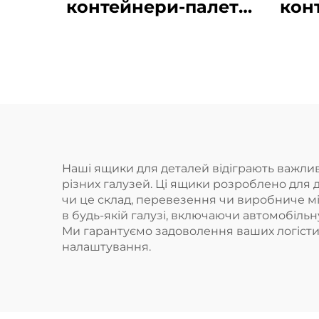
контейнери-палети
кон
для ефективної
д
логістики та
зберігання.
Наші ящики для деталей відіграють важливу
різних галузей. Ці ящики розроблено для д
чи це склад, перевезення чи виробниче мі
в будь-якій галузі, включаючи автомобільн
Ми гарантуємо задоволення ваших логісти
налаштування.