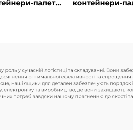
тейнери-палети
контейнери-па
ля ефективної
для ефективн
логістики та
логістики т
зберігання
зберігання
 роль у сучасній логістиці та складуванні. Вони заб
осягнення оптимальної ефективності та спрощення орг
сце, наші ящики для деталей забезпечують порядок і
у, електроніку та виробництво, де вони захищають к
чних потреб завдяки нашому прагненню до якості та