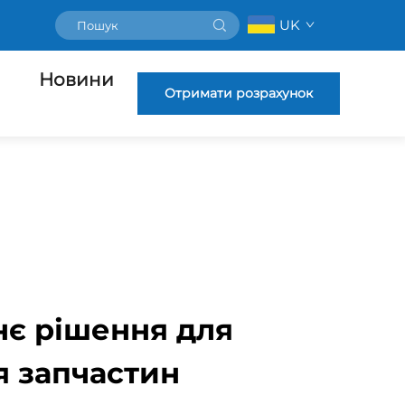
UK
Новини
Отримати розрахунок
нє рішення для
я запчастин