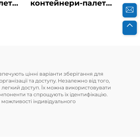
лети
контейнери-палети
ої
для ефективної
а
логістики та
.
зберігання.
езпечують цінні варіанти зберігання для
анізації та доступу. Незалежно від того,
 легкий доступ. Їх можна використовувати
омпоненти та спрощують їх ідентифікацію.
 можливості індивідуального