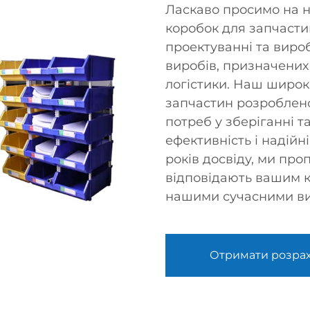
Ласкаво просимо на н
коробок для запчасти
проектуванні та виро
виробів, призначених
логістики. Наш широк
запчастин розроблено
потреб у зберіганні 
ефективність і надійн
років досвіду, ми про
відповідають вашим к
нашими сучасними в
Отримати розра