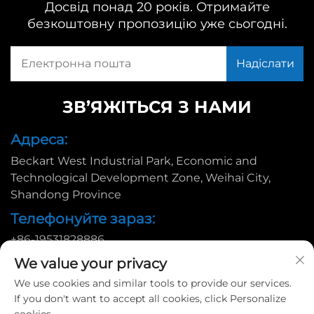
Досвід понад 20 років. Отримайте
безкоштовну пропозицію уже сьогодні.
ЗВ’ЯЖІТЬСЯ З НАМИ
Адреса:
Beckart West Industrial Park, Economic and
Technological Development Zone, Weihai City,
Shandong Province
Телефонуйте зараз:
+86-19531828886
Ел. пошта:
We value your privacy
We use cookies and similar tools to provide our services.
[email protected]
If you don't want to accept all cookies, click Personalize