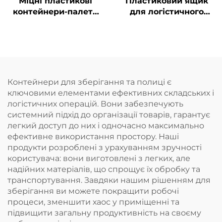
Міцні пластикові
Пластиковий ящик
контейнери-палети
для логістичного
для ефективної
зберігання та обігу
логістики та
зберігання.
Контейнери для зберігання та полиці є
ключовими елементами ефективних складських і
логістичних операцій. Вони забезпечують
системний підхід до організації товарів, гарантує
легкий доступ до них і одночасно максимально
ефективне використання простору. Наші
продукти розроблені з урахуванням зручності
користувача: вони виготовлені з легких, але
надійних матеріалів, що спрощує їх обробку та
транспортування. Завдяки нашим рішенням для
зберігання ви можете покращити робочі
процеси, зменшити хаос у приміщенні та
підвищити загальну продуктивність на своєму