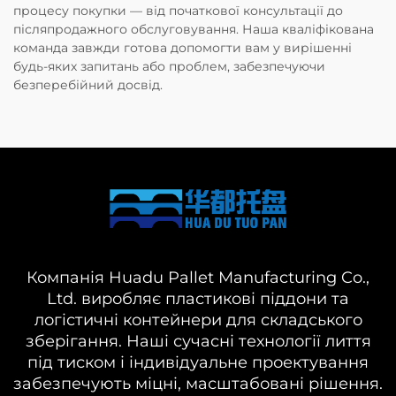
процесу покупки — від початкової консультації до
післяпродажного обслуговування. Наша кваліфікована
команда завжди готова допомогти вам у вирішенні
будь-яких запитань або проблем, забезпечуючи
безперебійний досвід.
Компанія Huadu Pallet Manufacturing Co.,
Ltd. виробляє пластикові піддони та
логістичні контейнери для складського
зберігання. Наші сучасні технології лиття
під тиском і індивідуальне проектування
забезпечують міцні, масштабовані рішення.