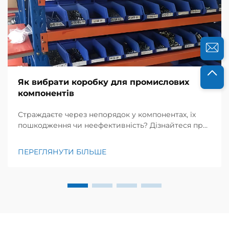
Як вибрати коробку для промислових
компонентів
Страждаєте через непорядок у компонентах, їх
пошкодження чи неефективність? Дізнайтеся про
5 ключових критеріїв вибору правильного
промислового ящика для деталей: матеріал,
ПЕРЕГЛЯНУТИ БІЛЬШЕ
конструкція, сумісність, можливості
індивідуалізації та надійність постачальника.
Отримайте свій контрольний список уже
сьогодні.