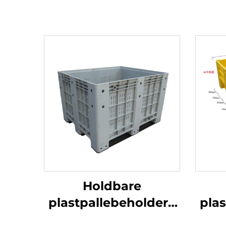
Holdbare
plastpallebeholdere
pla
til effektiv logistik og
til e