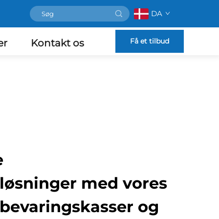
DA
Få et tilbud
er
Kontakt os
e
løsninger med vores
bevaringskasser og