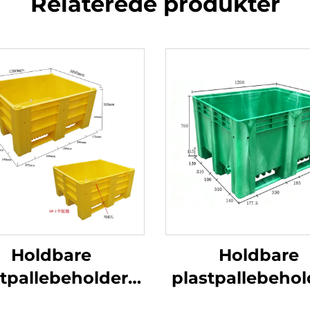
Relaterede produkter
Holdbare
Holdbare
stpallebeholdere
plastpallebehol
ffektiv logistik og
til effektiv logis