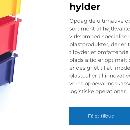
hylder
Opdag de ultimative o
sortiment af højtkvalit
virksomhed specialisere
plastprodukter, der er t
tilbyder et omfattende
plads altid er optimalt
er designet til at imø
plastpaller til innovat
vores opbevaringskasse
logistiske operationer.
Få et tilbud