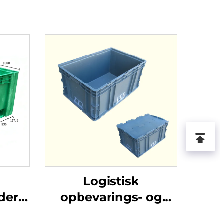
Logistisk
dere
opbevarings- og
tik og
omdrejningsplastikkasse