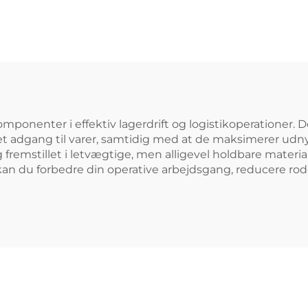
opbevaring.
opbevaring
onenter i effektiv lagerdrift og logistikoperationer. De
 let adgang til varer, samtidig med at de maksimerer udn
remstillet i letvægtige, men alligevel holdbare material
n du forbedre din operative arbejdsgang, reducere rod