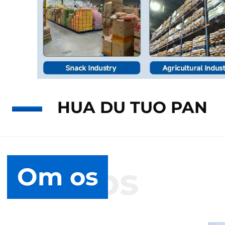
HUA DU TUO PAN
Om os
Om os