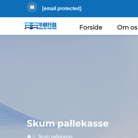
[email protected]
Forside
Om os
Skum pallekasse
>
Skum pallekasse