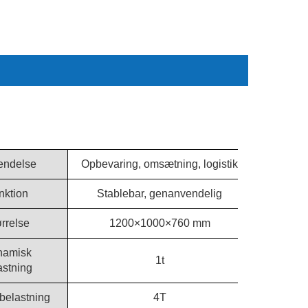
endelse
Opbevaring, omsætning, logistik
nktion
Stablebar, genanvendelig
rrelse
1200×1000×760 mm
namisk
1t
astning
 belastning
4T