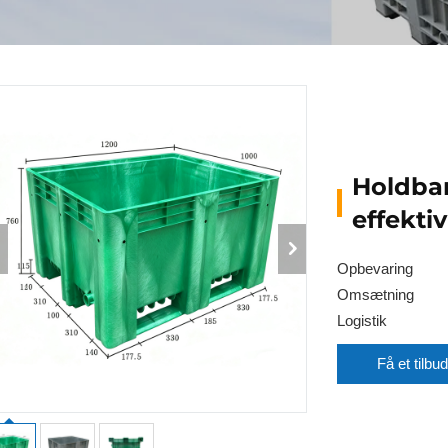
Holdbar
effekti
Opbevaring
Omsætning
Logistik
Få et tilbud