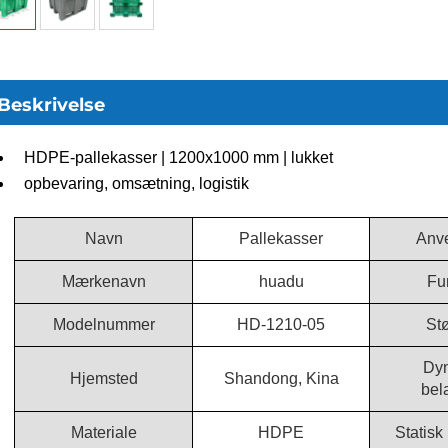
Beskrivelse
HDPE-pallekasser | 1200x1000 mm | lukket
opbevaring, omsætning, logistik
Navn
Pallekasser
Anv
Mærkenavn
huadu
Fu
Modelnummer
HD-1210-05
Stø
Dy
Hjemsted
Shandong, Kina
bel
Materiale
HDPE
Statisk