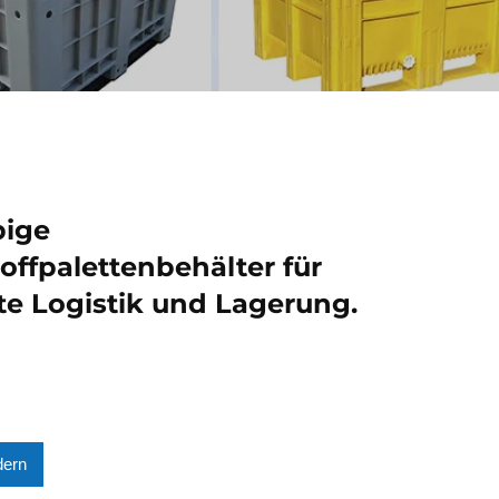
bige
offpalettenbehälter für
nte Logistik und Lagerung.
dern