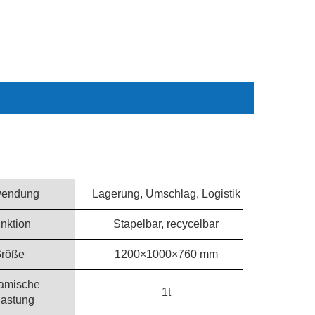
endung
Lagerung, Umschlag, Logistik
nktion
Stapelbar, recycelbar
röße
1200×1000×760 mm
amische
1t
lastung