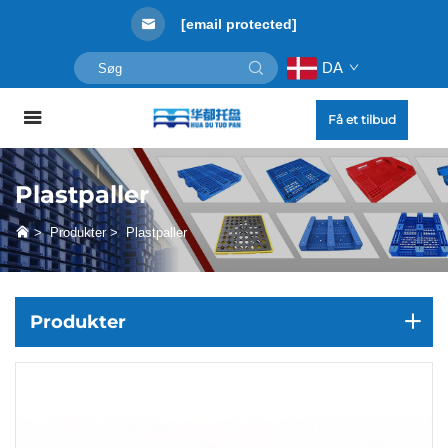
[email protected]
DA
Få et tilbud
Plastpaller
>
Produkter
>
Plastpaller
Produkter