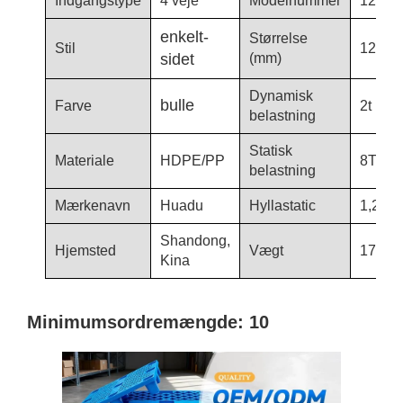
Indgangstype
4 veje
Modelnummer
1210-
enkelt-
Størrelse
Stil
1200*
sidet
(mm)
Dynamisk
bulle
Farve
2t
belastning
Statisk
Materiale
HDPE/PP
8T
belastning
Mærkenavn
Huadu
Hyllastatic
1,2T
Shandong,
Hjemsted
Vægt
17,5 k
Kina
Minimumsordremængde: 10