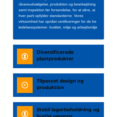
råvareudvælgelse, produktion og bearbejdning
samt inspektion før forsendelse, for at sikre, at
hver parti opfylder standarderne. Vores
virksomhed har opnået certificeringer for de tre
ledelsessystemer: kvalitet, miljø og arbejdsmiljø.
Diversificerede
plastprodukter
Tilpasset design og
produktion
Stabil lagerbeholdning og
hurtig respons