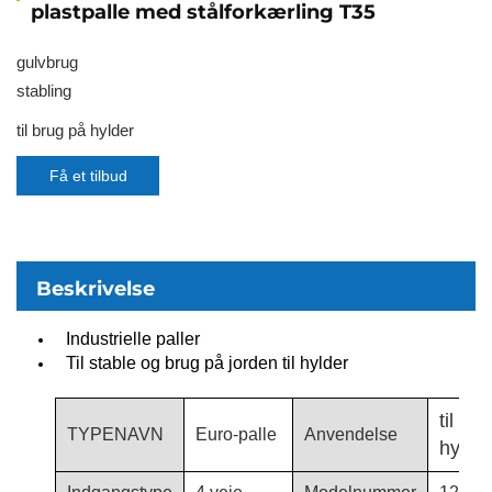
plastpalle med stålforkærling T35
gulvbrug
stabling
til brug på hylder
Få et tilbud
Beskrivelse
Industrielle paller
Til stable og brug på jorden til hylder
til br
TYPENAVN
Euro-palle
Anvendelse
hylde