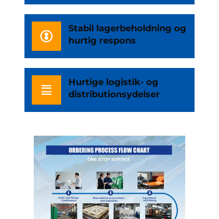
Stabil lagerbeholdning og
hurtig respons
Hurtige logistik- og
distributionsydelser