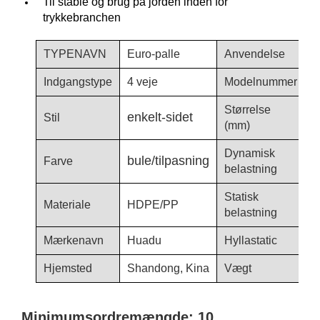
Til stable og brug på jorden inden for
trykkebranchen
TYPENAVN
Euro-palle
Anvendelse
T
Indgangstype
4 veje
Modelnummer
1
Størrelse
enkelt-sidet
Stil
1
(mm)
Dynamisk
bule/tilpasning
Farve
1
belastning
Statisk
Materiale
HDPE/PP
4
belastning
Mærkenavn
Huadu
Hyllastatic
/
Hjemsted
Shandong, Kina
Vægt
9
Minimumsordremængde: 10