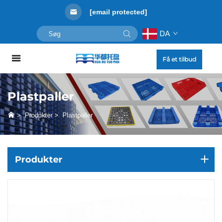
[email protected]
DA
Få et tilbud
Plastpaller
>
Produkter
>
Plastpaller
Produkter