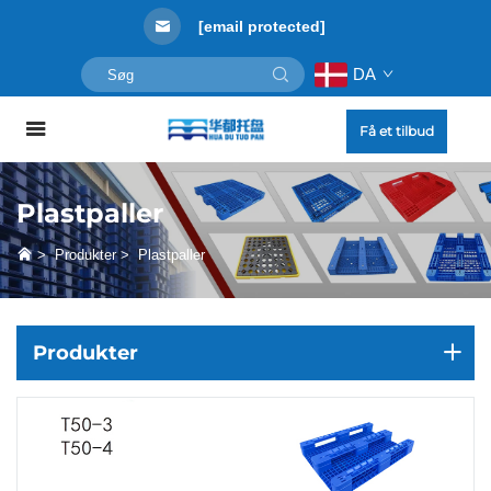
[email protected]
DA
Få et tilbud
Plastpaller
>
Produkter
>
Plastpaller
Produkter