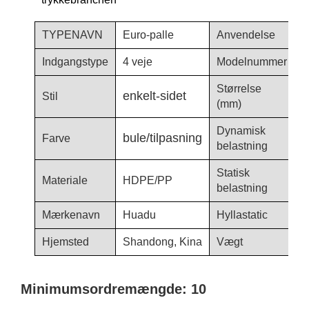
TYPENAVN
Euro-palle
Anvendelse
T
Indgangstype
4 veje
Modelnummer
1
Størrelse
enkelt-sidet
Stil
1
(mm)
Dynamisk
bule/tilpasning
Farve
1
belastning
Statisk
Materiale
HDPE/PP
4
belastning
Mærkenavn
Huadu
Hyllastatic
0
Hjemsted
Shandong, Kina
Vægt
1
Minimumsordremængde: 10