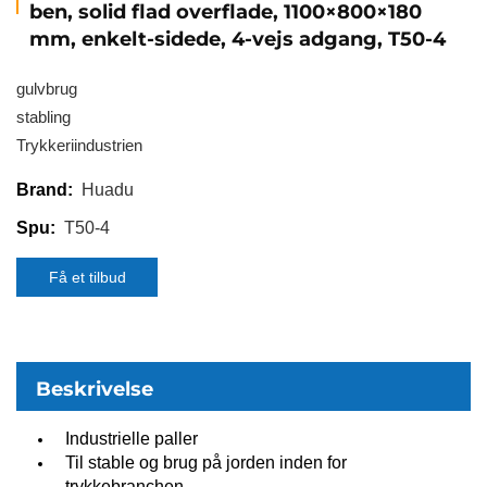
ben, solid flad overflade, 1100×800×180
mm, enkelt-sidede, 4-vejs adgang, T50-4
gulvbrug
stabling
Trykkeriindustrien
Huadu
Brand:
T50-4
Spu:
Få et tilbud
Beskrivelse
Industrielle paller
Til stable og brug på jorden inden for
trykkebranchen